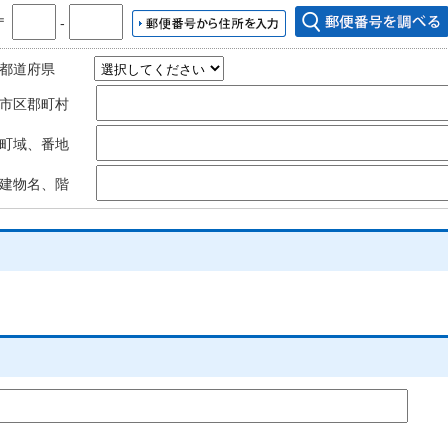
〒
‐
都道府県
市区郡町村
町域、番地
建物名、階