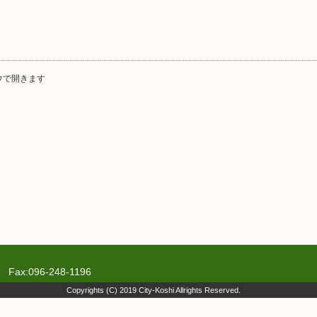
ウで開きます
Fax:096-248-1196
Copyrights (C) 2019 City-Koshi Allrights Reserved.