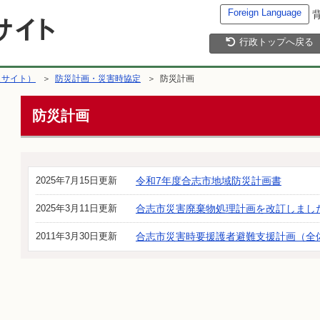
Foreign Language
行政トップへ戻る
災サイト）
＞
防災計画・災害時協定
＞ 防災計画
防災計画
2025年7月15日更新
令和7年度合志市地域防災計画書
2025年3月11日更新
合志市災害廃棄物処理計画を改訂しまし
2011年3月30日更新
合志市災害時要援護者避難支援計画（全