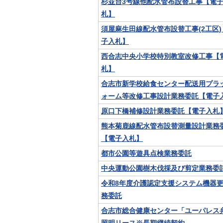
杉並台3号線他配水管布設替工事【電
札】
須屋麻生田線配水管布設替工事(2工区)
子入札】
西合志中央小学校特別教室改修工事【
札】
合志市新学校給食センター配送用プラ
ォーム等改修工事設計業務委託【電子
原口下橋補修設計業務委託【電子入札
熊本菊鹿線配水管布設替測量設計業務
【電子入札】
都市公園等遊具点検業務委託
中央運動公園樹木伐採及び剪定業務委
令和8年度介護認定支援システム機器
務委託
合志市総合健康センター「ユーパレス