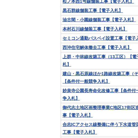
松ノ本西1号線舗装工事【電子入札】
黒石群線舗装工事【電子入札】
油古閑・小園線舗装工事【電子入札】
本村石川線舗装工事【電子入札】
セミコン通勤バスベイ設置工事【電子
西沖住宅解体撤去工事【電子入札】
上群・中林線改築工事（13工区）【電
札】
建山・黒石原線ほか1路線改築工事（そ
【条件付一般競争入札】
妙泉寺公園長寿命化改修工事【条件付
争入札】
御代志土地区画整理事業C地区17街区
事【電子入札】
合志ICアクセス線整備に伴う下水道管
工事【電子入札】