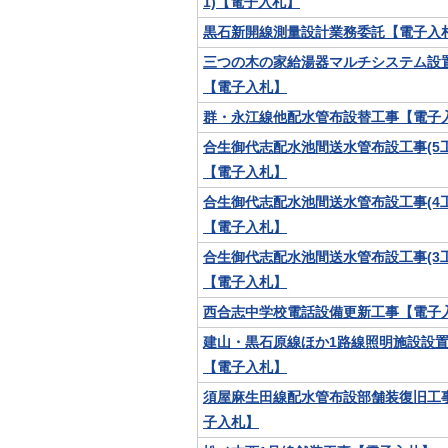
1)【電子入札】
黒石新開線測量設計業務委託【電子入
三つの木の家給湯器マルチシステム設
【電子入札】
群・永江線他配水管布設替工事【電子
合生御代志配水池間送水管布設工事(5工
【電子入札】
合生御代志配水池間送水管布設工事(4工
【電子入札】
合生御代志配水池間送水管布設工事(3工
【電子入札】
西合志中学校電話設備更新工事【電子
建山・黒石原線ほか1路線照明施設設
【電子入札】
須屋麻生田線配水管布設部舗装復旧工
子入札】