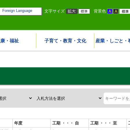
Foreign Language
文字サイズ
背景色
健康・福祉
子育て・教育・文化
産業・しごと・
年度
工期 ・・・ 自
工期 ・・・ 至