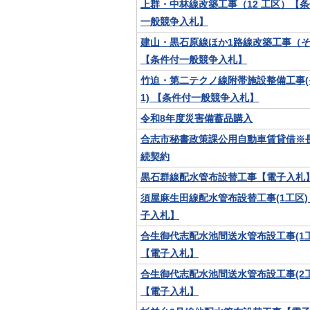
上群・中林線改築工事（12 工区）【
一般競争入札】
建山・黒石原線ほか1路線改築工事（そ
【条件付一般競争入札】
竹迫・第二テクノ線附帯施設整備工事(
1) 【条件付一般競争入札】
令和8年度災害備蓄品購入
合志市秘書政策課公用自動車賃貸借※
続契約
黒石群線配水管布設替工事【電子入札
須屋麻生田線配水管布設替工事(1工区)
子入札】
合生御代志配水池間送水管布設工事(1工
【電子入札】
合生御代志配水池間送水管布設工事(2工
【電子入札】