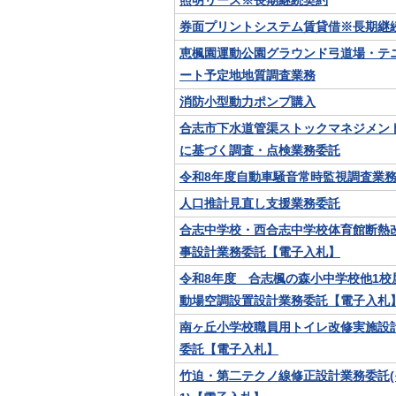
照明リース※長期継続契約
券面プリントシステム賃貸借※長期継
恵楓園運動公園グラウンド弓道場・テ
ート予定地地質調査業務
消防小型動力ポンプ購入
合志市下水道管渠ストックマネジメン
に基づく調査・点検業務委託
令和8年度自動車騒音常時監視調査業
人口推計見直し支援業務委託
合志中学校・西合志中学校体育館断熱
事設計業務委託【電子入札】
令和8年度 合志楓の森小中学校他1校
動場空調設置設計業務委託【電子入札
南ヶ丘小学校職員用トイレ改修実施設
委託【電子入札】
竹迫・第二テクノ線修正設計業務委託(