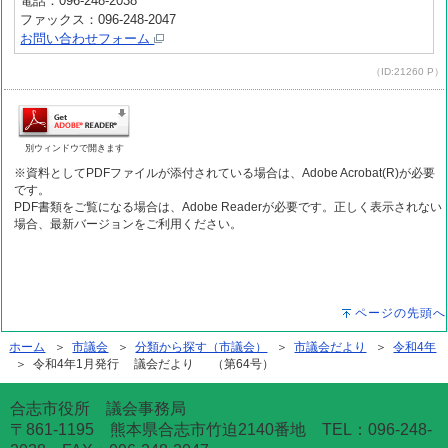
電話：096-248-2038
ファックス：096-248-2047
お問い合わせフォーム
（ID:21260 P）
別ウィンドウで開きます
※資料としてPDFファイルが添付されている場合は、Adobe Acrobat(R)が必要
です。
PDF書類をご覧になる場合は、Adobe Readerが必要です。正しく表示されない
場合、最新バージョンをご利用ください。
ページの先頭へ
ホーム
＞
市議会
＞
分類から探す（市議会）
＞
市議会だより
＞
令和4年
＞ 令和4年1月発行 議会だより （第64号）
合志市役所 議会事務局
〒861-1195 熊本県合志市竹迫2140番地 TEL：096-248-