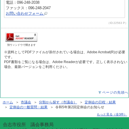
電話：096-248-2038
ファックス：096-248-2047
お問い合わせフォーム
（ID:22563 P）
別ウィンドウで開きます
※資料としてPDFファイルが添付されている場合は、Adobe Acrobat(R)が必要
です。
PDF書類をご覧になる場合は、Adobe Readerが必要です。正しく表示されない
場合、最新バージョンをご利用ください。
ページの先頭へ
ホーム
＞
市議会
＞
分類から探す（市議会）
＞
定例会の日程・結果
＞
定例会の一般質問・結果
＞ 令和5年第2回定例会のお知らせ
もっと見る（全3件）
合志市役所 議会事務局