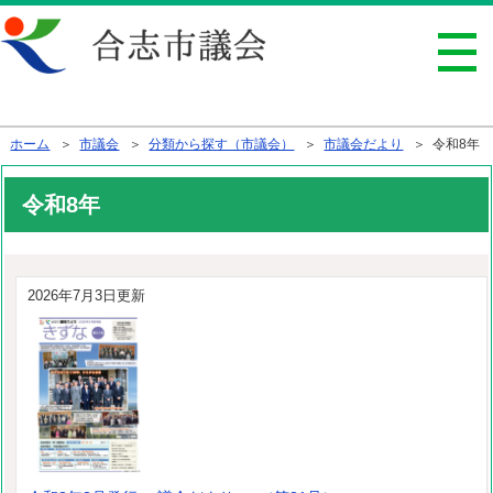
行政トップへ戻る
ホーム
＞
市議会
＞
分類から探す（市議会）
＞
市議会だより
＞ 令和8年
令和8年
2026年7月3日更新