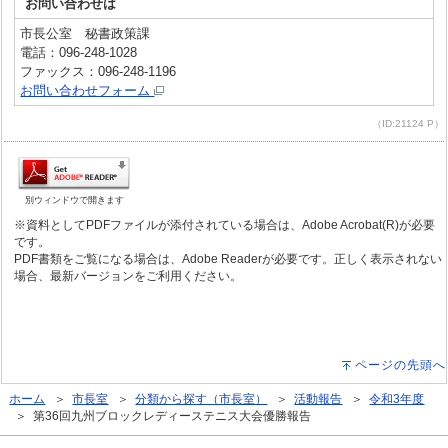
お問い合わせは
市長公室 秘書政策課
電話：096-248-1028
ファックス：096-248-1196
お問い合わせフォーム
（ID:21124 P）
別ウィンドウで開きます
※資料としてPDFファイルが添付されている場合は、Adobe Acrobat(R)が必要
です。
PDF書類をご覧になる場合は、Adobe Readerが必要です。正しく表示されない
場合、最新バージョンをご利用ください。
ページの先頭へ
ホーム
＞
市長室
＞
分類から探す（市長室）
＞
活動報告
＞
令和3年度
＞ 第36回九州ブロックレディーステニス大会優勝報告