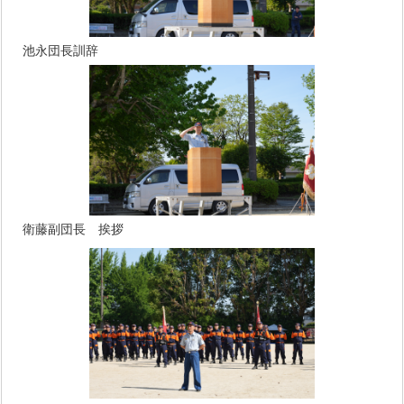
池永団長訓辞
衛藤副団長 挨拶