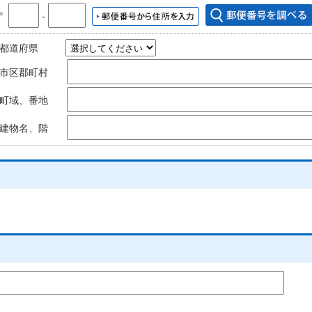
〒
‐
都道府県
市区郡町村
町域、番地
建物名、階