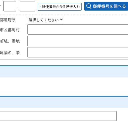
〒
‐
都道府県
市区郡町村
町域、番地
建物名、階