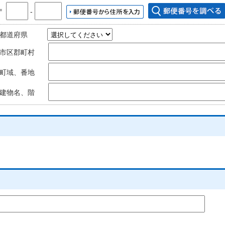
〒
‐
都道府県
市区郡町村
町域、番地
建物名、階