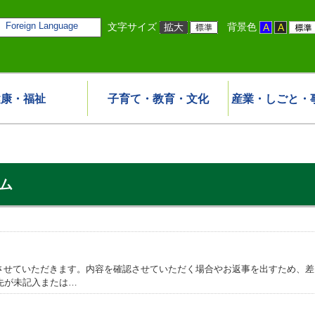
Foreign Language
文字サイズ
背景色
健康・福祉
子育て・教育・文化
産業・しごと・
ム
事させていただきます。内容を確認させていただく場合やお返事を出すため、
先が未記入または…