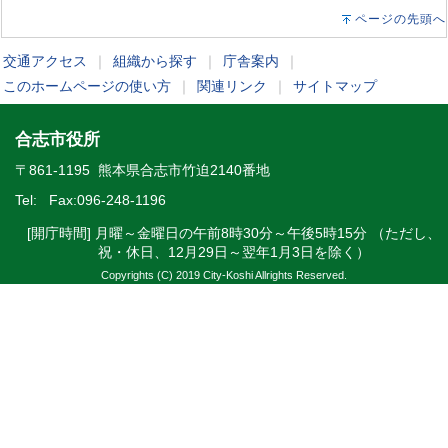
ページの先頭へ
交通アクセス
｜
組織から探す
｜
庁舎案内
｜
このホームページの使い方
｜
関連リンク
｜
サイトマップ
合志市役所
〒861-1195 熊本県合志市竹迫2140番地
Tel:
Fax:096-248-1196
[開庁時間] 月曜～金曜日の午前8時30分～午後5時15分 （ただし、
祝・休日、12月29日～翌年1月3日を除く）
Copyrights (C) 2019 City-Koshi Allrights Reserved.