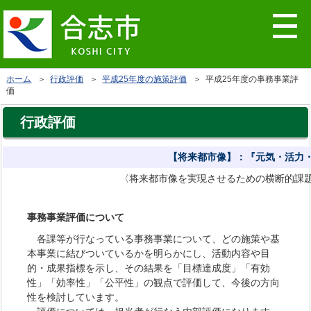
ホーム
＞
行政評価
＞
平成25年度の施策評価
＞ 平成25年度の事務事業評
価
行政評価
【将来都市像】：『元気・活力
〈将来都市像を実現させるための横断的課
事務事業評価について
各課等が行なっている事務事業について、どの施策や基
本事業に結びついているかを明らかにし、活動内容や目
的・成果指標を示し、その結果を「目標達成度」「有効
性」「効率性」「公平性」の観点で評価して、今後の方向
性を検討しています。