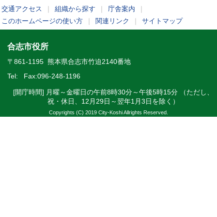
交通アクセス
｜
組織から探す
｜
庁舎案内
｜
このホームページの使い方
｜
関連リンク
｜
サイトマップ
合志市役所
〒861-1195 熊本県合志市竹迫2140番地
Tel:
Fax:096-248-1196
[開庁時間] 月曜～金曜日の午前8時30分～午後5時15分 （ただし、
祝・休日、12月29日～翌年1月3日を除く）
Copyrights (C) 2019 City-Koshi Allrights Reserved.