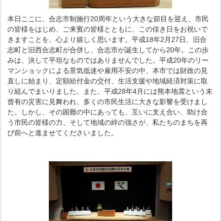
本日ここに、合志市制施行20周年という大きな節目を迎え、市民
の皆様をはじめ、ご来賓の皆様とともに、この佳き日をお祝いで
きますことを、心より嬉しく思います。平成18年2月27日、旧合
志町と旧西合志町が合併し、合志市が誕生してから20年。この歩
みは、決して平坦なものではありませんでした。平成20年のリー
マンショックによる景気低迷や雇用不安の中、本市では財政の見
直しに始まり、定額給付金の交付、生活支援や地域経済対策に取
り組んでまいりました。また、平成28年4月には熊本地震という未
曾有の災害に見舞われ、多くの市民生活に大きな影響を受けまし
た。しかし、その困難の中にあっても、互いに支え合い、助け合
う市民の皆様の力、そして地域の絆の強さが、私たちのまちを再
び前へと進ませてくださいました。