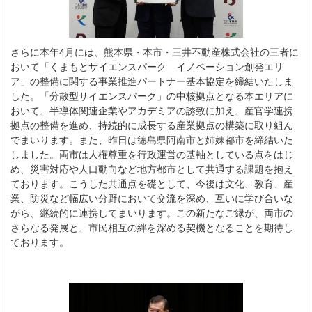
さらに本年4月には、熊本県・本市・三井不動産株式会社の三者に
おいて「くまもとサイエンスパーク イノベーション創発エリ
ア」の整備に関する事業推進パートナー基本協定を締結いたしま
した。「分散型サイエンスパーク」の中核拠点となる本エリアに
おいて、半導体関連企業やアカデミアの誘致に加え、産官学連携
拠点の整備を進め、持続的に成長する産業拠点の構築に取り組ん
でまいります。また、昨日は徳島県阿南市と姉妹都市を締結いた
しました。両市は人権尊重を行政運営の基軸としている点をはじ
め、災害対応や人口動向など地方都市として共通する課題を抱え
ております。こうした共通点を礎として、今後は文化、教育、産
業、防災など幅広い分野において交流を深め、互いに学び合いな
がら、継続的に連携してまいります。この新たなご縁が、両市の
さらなる発展と、市民相互の絆を深める契機となることを期待し
ております。