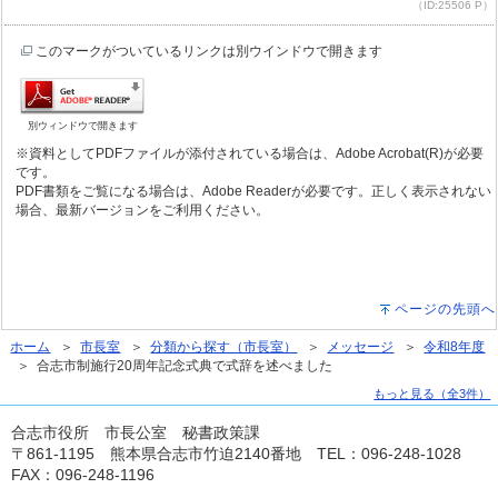
（ID:25506 P）
このマークがついているリンクは別ウインドウで開きます
別ウィンドウで開きます
※資料としてPDFファイルが添付されている場合は、Adobe Acrobat(R)が必要
です。
PDF書類をご覧になる場合は、Adobe Readerが必要です。正しく表示されない
場合、最新バージョンをご利用ください。
ページの先頭へ
ホーム
＞
市長室
＞
分類から探す（市長室）
＞
メッセージ
＞
令和8年度
＞ 合志市制施行20周年記念式典で式辞を述べました
もっと見る（全3件）
合志市役所 市長公室 秘書政策課
〒861-1195 熊本県合志市竹迫2140番地 TEL：096-248-1028
FAX：096-248-1196