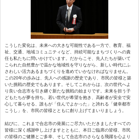
こうした変化は、未来への大きな可能性である一方で、教育、福
祉、交通、地域コミュニティなど、持続可能なまちづくりへの責
任も私たちに問いかけています。だからこそ、先人たちが築いて
こられた自然豊かで温かな地域性を守りながら、新しい時代にふ
さわしい活力あるまちづくりを進めていかなければなりません。
この20年の歩みは、先人への感謝の歴史であり、市民の皆様と築
いた挑戦の歴史でもあります。そしてこれからは、次の世代へよ
り良い合志市を引き継ぐ新たな挑戦の始まりです。未来を担う子
どもたちが夢を持ち、若い世代が希望を抱き、高齢者が安全で安
心して暮らせる、誰もが「住んでよかった」と誇れる「健幸都市
こうし」を、市民の皆様とともに創り上げてまいりましょう。
結びに、これまで合志市の発展にご尽力いただきましたすべての
皆様に深く感謝申し上げますとともに、本日ご臨席の皆様、市民
の皆様のご健勝とご多幸、そして合志市のさらなる飛躍を心より