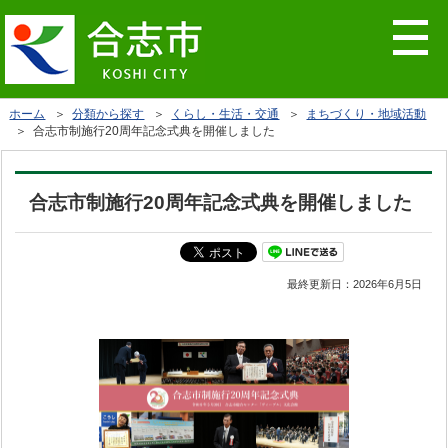
ホーム
＞
分類から探す
＞
くらし・生活・交通
＞
まちづくり・地域活動
＞ 合志市制施行20周年記念式典を開催しました
合志市制施行20周年記念式典を開催しました
最終更新日：
2026年6月5日