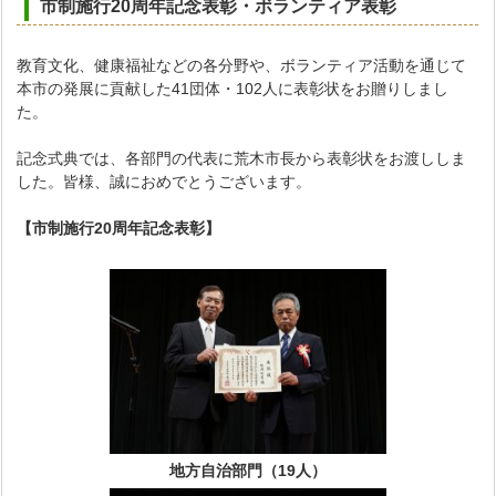
市制施行20周年記念表彰・ボランティア表彰
教育文化、健康福祉などの各分野や、ボランティア活動を通じて
本市の発展に貢献した41団体・102人に表彰状をお贈りしまし
た。
記念式典では、各部門の代表に荒木市長から表彰状をお渡ししま
した。皆様、誠におめでとうございます。
【市制施行20周年記念表彰】
地方自治部門（19人）