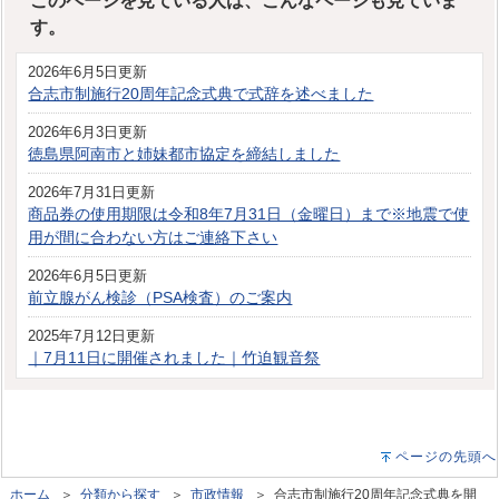
このページを見ている人は、こんなページも見ていま
す。
2026年6月5日更新
合志市制施行20周年記念式典で式辞を述べました
2026年6月3日更新
徳島県阿南市と姉妹都市協定を締結しました
2026年7月31日更新
商品券の使用期限は令和8年7月31日（金曜日）まで※地震で使
用が間に合わない方はご連絡下さい
2026年6月5日更新
前立腺がん検診（PSA検査）のご案内
2025年7月12日更新
｜7月11日に開催されました｜竹迫観音祭
ページの先頭へ
ホーム
＞
分類から探す
＞
市政情報
＞ 合志市制施行20周年記念式典を開