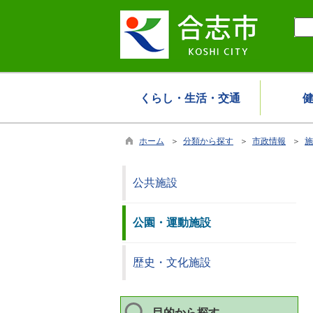
くらし・生活・交通
ホーム
＞
分類から探す
＞
市政情報
＞
施
公共施設
公園・運動施設
歴史・文化施設
目的から探す