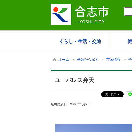
くらし・生活・交通
ホーム
＞
分類から探す
＞
市政情報
＞
合
ユーパレス弁天
最終更新日：
2010年3月9日