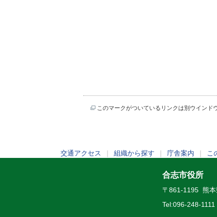
このマークがついているリンクは別ウインド
交通アクセス
｜
組織から探す
｜
庁舎案内
｜
こ
合志市役所
〒861-1195 
Tel:
096-248-1111