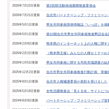
2026年7月22日更新
第2回部活動地域展開推進委員会
2026年7月21日更新
合志市パートナーシップ・ファミリーシ
2026年5月1日更新
男女共同参画啓発情報誌『いっぽ』を掲
2026年5月1日更新
第10期合志市男女共同参画推進懇話会会
2026年2月9日更新
熊本県のインターネット上の人権に関す
2026年2月2日更新
（熊本県主催）みんなの人権セミナーin
2026年1月5日更新
男女共同参画に関する市民意識調査の結
2025年12月2日更新
合志市男女共同参画推進行動計画 実施
2025年9月1日更新
合志市人権擁護委員が表彰を受けました
2025年5月19日更新
女性活躍推進法「見える化」サイトにつ
2024年8月9日更新
パートナーシップ・ファミリーシップ宣