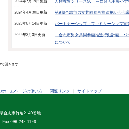
2024年7月19日更新
人権教育シリーズ56 ～西合志中央小学
2024年4月30日更新
第9期合志市男女共同参画推進懇話会会議
2023年8月14日更新
パートナーシップ・ファミリーシップ宣
2022年3月3日更新
「合志市男女共同参画推進行動計画 パ
について
ウで開きます
のホームページの使い方
｜
関連リンク
｜
サイトマップ
熊本県合志市竹迫2140番地
Fax:096-248-1196