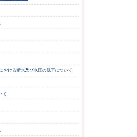
。
域における断水及び水圧の低下について
いて
。