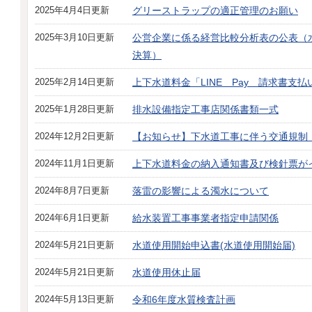
2025年4月4日更新
グリーストラップの適正管理のお願い
2025年3月10日更新
公営企業に係る経営比較分析表の公表（
決算）
2025年2月14日更新
上下水道料金「LINE Pay 請求書支
2025年1月28日更新
排水設備指定工事店関係書類一式
2024年12月2日更新
【お知らせ】下水道工事に伴う交通規制
2024年11月1日更新
上下水道料金の納入通知書及び検針票が
2024年8月7日更新
落雷の影響による濁水について
2024年6月1日更新
給水装置工事事業者指定申請関係
2024年5月21日更新
水道使用開始申込書(水道使用開始届)
2024年5月21日更新
水道使用休止届
2024年5月13日更新
令和6年度水質検査計画