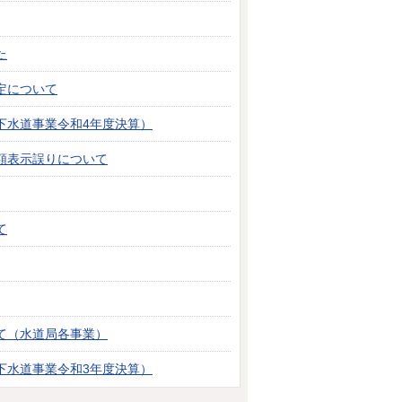
た
定について
下水道事業令和4年度決算）
額表示誤りについて
て
て（水道局各事業）
下水道事業令和3年度決算）