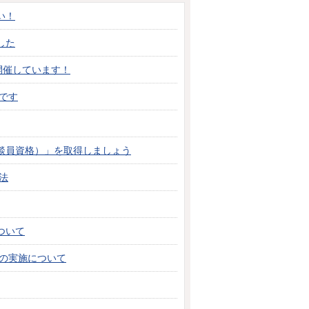
い！
した
開催しています！
間です
談員資格）」を取得しましょう
法
ついて
」の実施について