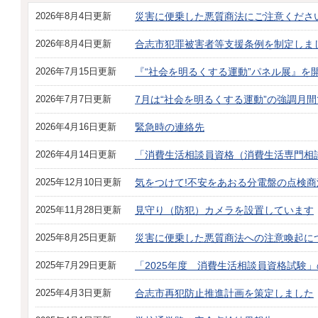
2026年8月4日更新
災害に便乗した悪質商法にご注意くださ
2026年8月4日更新
合志市犯罪被害者等支援条例を制定しま
2026年7月15日更新
『“社会を明るくする運動”パネル展』を
2026年7月7日更新
7月は“社会を明るくする運動”の強調月
2026年4月16日更新
緊急時の連絡先
2026年4月14日更新
「消費生活相談員資格（消費生活専門相
2025年12月10日更新
気をつけて!不安をあおる分電盤の点検商
2025年11月28日更新
見守り（防犯）カメラを設置しています
2025年8月25日更新
災害に便乗した悪質商法への注意喚起に
2025年7月29日更新
「2025年度 消費生活相談員資格試験
2025年4月3日更新
合志市再犯防止推進計画を策定しました