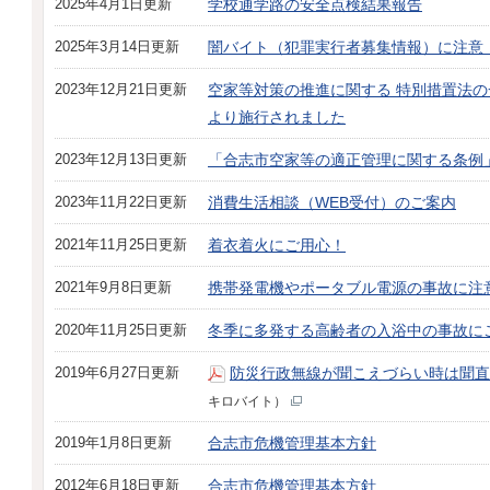
2025年4月1日更新
学校通学路の安全点検結果報告
2025年3月14日更新
闇バイト（犯罪実行者募集情報）に注意
2023年12月21日更新
空家等対策の推進に関する 特別措置法の一
より施行されました
2023年12月13日更新
「合志市空家等の適正管理に関する条例
2023年11月22日更新
消費生活相談（WEB受付）のご案内
2021年11月25日更新
着衣着火にご用心！
2021年9月8日更新
携帯発電機やポータブル電源の事故に注
2020年11月25日更新
冬季に多発する高齢者の入浴中の事故に
2019年6月27日更新
防災行政無線が聞こえづらい時は聞直
キロバイト）
2019年1月8日更新
合志市危機管理基本方針
2012年6月18日更新
合志市危機管理基本方針