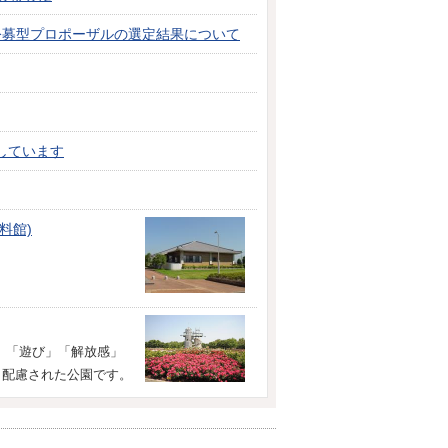
公募型プロポーザルの選定結果について
しています
料館)
」「遊び」「解放感」
う配慮された公園です。