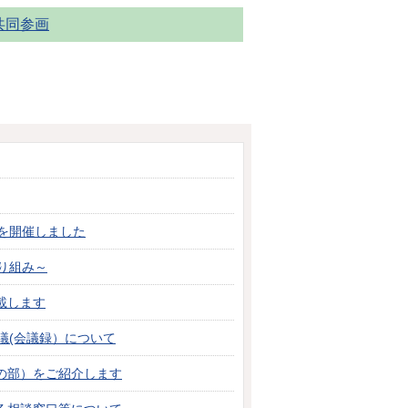
共同参画
を開催しました
り組み～
載します
議(会議録）について
の部）をご紹介します