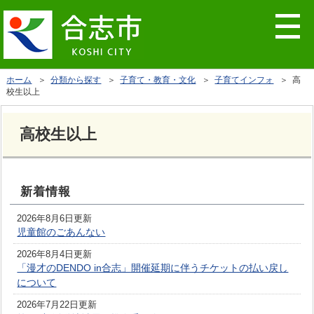
ホーム
＞
分類から探す
＞
子育て・教育・文化
＞
子育てインフォ
＞ 高
校生以上
高校生以上
新着情報
2026年8月6日更新
児童館のごあんない
2026年8月4日更新
「漫才のDENDO in合志」開催延期に伴うチケットの払い戻し
について
2026年7月22日更新