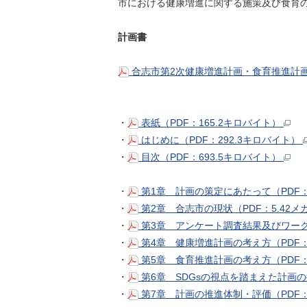
市における健康増進に関する施策及び食育
計画書
合志市第2次健康増進計画・食育推進計画（
・
表紙（PDF：165.2キロバイト）
・
はじめに（PDF：292.3キロバイト）
・
目次（PDF：693.5キロバイト）
・
第1章 計画の策定にあたって（PDF：
・
第2章 合志市の現状（PDF：5.42
・
第3章 アンケート調査結果及びワーク
・
第4章 健康増進計画の考え方（PDF：
・
第5章 食育推進計画の考え方（PDF：
・
第6章 SDGsの視点を踏まえた計画の推
・
第7章 計画の推進体制・評価（PDF：