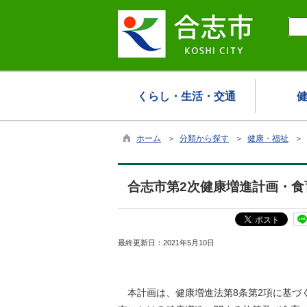
くらし・生活・交通
ホーム
＞
分類から探す
＞
健康・福祉
＞
合志市第2次健康増進計画・食
最終更新日：
2021年5月10日
本計画は、健康増進法第8条第2項に基づく