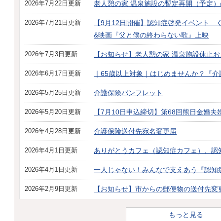
2026年7月22日更新
老人憩の家 温泉施設の暫定再開（予定
2026年7月21日更新
【9月12日開催】認知症啓発イベント 
&映画『父と僕の終わらない歌』上映
2026年7月3日更新
【お知らせ】老人憩の家 温泉施設休止
2026年6月17日更新
｜65歳以上対象｜はじめませんか？『介
2026年5月25日更新
介護保険パンフレット
2026年5月20日更新
【7月10日申込締切】第68回熊日金婚
2026年4月28日更新
介護保険送付先宛名変更届
2026年4月1日更新
ありがとうカフェ（認知症カフェ）、認
2026年4月1日更新
一人じゃない！みんなで支えあう『認知
2026年2月9日更新
【お知らせ】市からの郵便物の送付先変
もっと見る