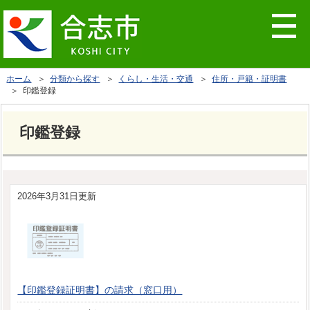
ホーム
＞
分類から探す
＞
くらし・生活・交通
＞
住所・戸籍・証明書
＞ 印鑑登録
印鑑登録
2026年3月31日更新
【印鑑登録証明書】の請求（窓口用）