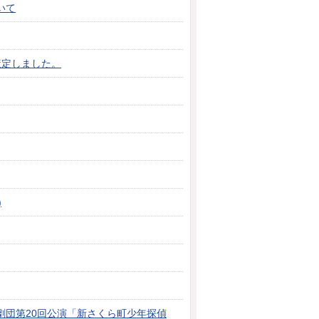
いて
策定しました。
)
劇団第20回公演「新さくら町少年探偵