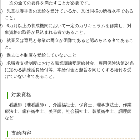
次の全ての要件を満たすことが必要です。
(1) 児童扶養手当の支給を受けているか、又は同様の所得水準である
こと。
(2) 6カ月以上の養成機関において一定のカリキュラムを修業し、対
象資格の取得が見込まれる者であること。
(3) 就業又は育児と修業の両立が困難であると認められる者であるこ
と。
(4) 過去に本制度を受給していないこと
(5) 求職者支援制度における職業訓練受講給付金、雇用保険法第24条
に定める訓練延長給付等、本給付金と趣旨を同じくする給付を受
けていない者であること。
対象資格
看護師（准看護師）、介護福祉士、保育士、理学療法士、作業
療法士、歯科衛生士、美容師、社会福祉士、製菓衛生士、調理師
など
支給内容