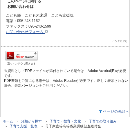
このページに関する
お問い合わせは
こども部 こども未来課 こども支援班
電話：096-248-1162
ファックス：096-248-1599
お問い合わせフォーム
（ID:23115）
別ウィンドウで開きます
※資料としてPDFファイルが添付されている場合は、Adobe Acrobat(R)が必要
です。
PDF書類をご覧になる場合は、Adobe Readerが必要です。正しく表示されない
場合、最新バージョンをご利用ください。
ページの先頭へ
ホーム
＞
分類から探す
＞
子育て・教育・文化
＞
子育ての取り組み
＞
子育て支援一覧表
＞ 母子家庭等高等職業訓練促進給付金