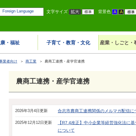
Foreign Language
文字サイズ
背景色
健康・福祉
子育て・教育・文化
産業・しごと・
事業者向け
＞
商工業
＞ 農商工連携・産学官連携
農商工連携・産学官連携
2026年3月4日更新
合志市農商工連携関係のメルマガ配信に
2025年12月12日更新
【R7.4改正】中小企業等経営強化法に
について