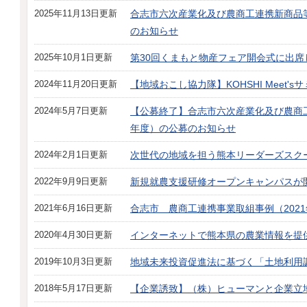
2025年11月13日更新
合志市六次産業化及び農商工連携新商品
のお知らせ
2025年10月1日更新
第30回くまもと物産フェア開会式に出席
2024年11月20日更新
【地域おこし協力隊】KOHSHI Meet'
2024年5月7日更新
【公募終了】合志市六次産業化及び農商
年度）の公募のお知らせ
2024年2月1日更新
次世代の地域を担う熊本リーダーズスク
2022年9月9日更新
新規就農支援研修オープンキャンパスが
2021年6月16日更新
合志市 農商工連携事業取組事例（202
2020年4月30日更新
インターネットで熊本県の農業情報を提
2019年10月3日更新
地域未来投資促進法に基づく「土地利用
2018年5月17日更新
【企業誘致】（株）ヒューマンと企業立