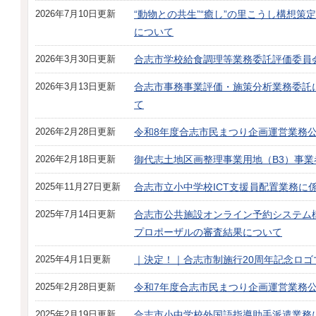
2026年7月10日更新
“動物との共生”“癒し”の里こうし構想
について
2026年3月30日更新
合志市学校給食調理等業務委託評価委員
2026年3月13日更新
合志市事務事業評価・施策分析業務委託
て
2026年2月28日更新
令和8年度合志市民まつり企画運営業務
2026年2月18日更新
御代志土地区画整理事業用地（B3）事業
2025年11月27日更新
合志市立小中学校ICT支援員配置業務に
2025年7月14日更新
合志市公共施設オンライン予約システム
プロポーザルの審査結果について
2025年4月1日更新
｜決定！｜合志市制施行20周年記念ロゴ
2025年2月28日更新
令和7年度合志市民まつり企画運営業務
2025年2月19日更新
合志市小中学校外国語指導助手派遣業務