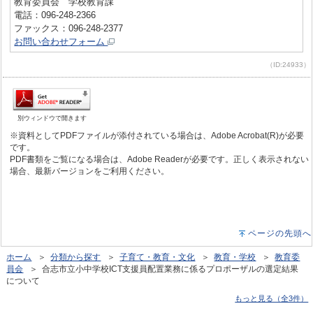
教育委員会 学校教育課
電話：096-248-2366
ファックス：096-248-2377
お問い合わせフォーム
（ID:24933）
別ウィンドウで開きます
※資料としてPDFファイルが添付されている場合は、Adobe Acrobat(R)が必要
です。
PDF書類をご覧になる場合は、Adobe Readerが必要です。正しく表示されない
場合、最新バージョンをご利用ください。
ページの先頭へ
ホーム
＞
分類から探す
＞
子育て・教育・文化
＞
教育・学校
＞
教育委
員会
＞ 合志市立小中学校ICT支援員配置業務に係るプロポーザルの選定結果
について
もっと見る（全3件）