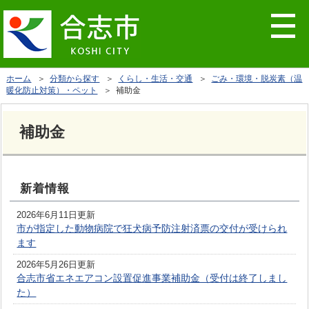
ホーム
＞
分類から探す
＞
くらし・生活・交通
＞
ごみ・環境・脱炭素（温
暖化防止対策）・ペット
＞ 補助金
補助金
新着情報
2026年6月11日更新
市が指定した動物病院で狂犬病予防注射済票の交付が受けられ
ます
2026年5月26日更新
合志市省エネエアコン設置促進事業補助金（受付は終了しまし
た）