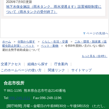
2026年7月9日更新
地下水保全施設（雨水タンク、雨水浸透ます）設置補助制度に
ついて（雨水タンクの受付終了）
ページの先頭へ
ホーム
＞
分類から探す
＞
くらし・生活・交通
＞
ごみ・環境・脱炭素（温
暖化防止対策）・ペット
＞
ペット・動物
＞ 令和8年度飼い主のいない猫の
避妊去勢手術助成金について
もっと見る（全4件）
交通アクセス
｜
組織から探す
｜
庁舎案内
｜
このホームページの使い方
｜
関連リンク
｜
サイトマップ
合志市役所
〒861-1195 熊本県合志市竹迫2140番地
Tel:
096-248-1111
Fax:096-248-1196
[開庁時間] 月曜～金曜日の午前8時30分～午後5時15分 （ただし、