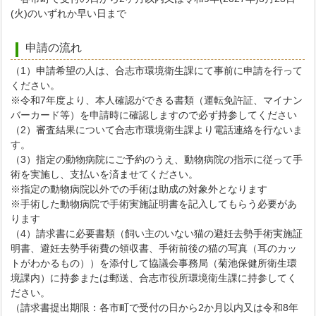
(火)のいずれか早い日まで
申請の流れ
（1）申請希望の人は、合志市環境衛生課にて事前に申請を行って
ください。
※令和7年度より、本人確認ができる書類（運転免許証、マイナン
バーカード等）を申請時に確認しますので必ず持参してください
（2）審査結果について合志市環境衛生課より電話連絡を行ないま
す。
（3）指定の動物病院にご予約のうえ、動物病院の指示に従って手
術を実施し、支払いを済ませてください。
※指定の動物病院以外での手術は助成の対象外となります
※手術した動物病院で手術実施証明書を記入してもらう必要があ
ります
（4）請求書に必要書類（飼い主のいない猫の避妊去勢手術実施証
明書、避妊去勢手術費の領収書、手術前後の猫の写真（耳のカッ
トがわかるもの））を添付して協議会事務局（菊池保健所衛生環
境課内）に持参または郵送、合志市役所環境衛生課に持参してく
ださい。
（請求書提出期限：各市町で受付の日から2か月以内又は令和8年