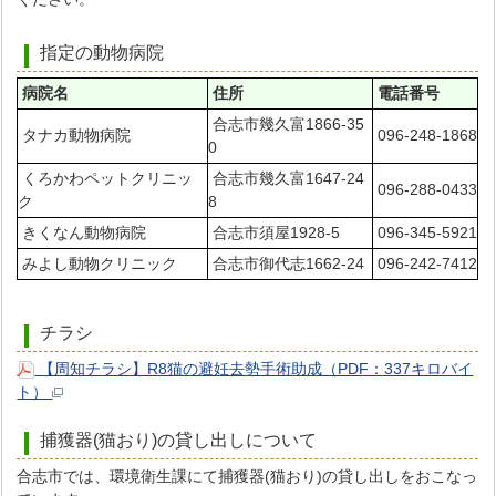
指定の動物病院
病院名
住所
電話番号
合志市幾久富1866-35
タナカ動物病院
096-248-1868
0
くろかわペットクリニッ
合志市幾久富1647-24
096-288-0433
ク
8
きくなん動物病院
合志市須屋1928-5
096-345-5921
みよし動物クリニック
合志市御代志1662-24
096-242-7412
チラシ
【周知チラシ】R8猫の避妊去勢手術助成（PDF：337キロバイ
ト）
捕獲器(猫おり)の貸し出しについて
合志市では、環境衛生課にて捕獲器(猫おり)の貸し出しをおこなっ