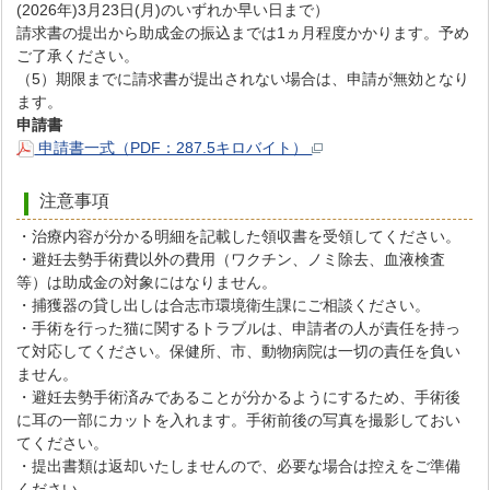
(2026年)3月23日(月)のいずれか早い日まで）
請求書の提出から助成金の振込までは1ヵ月程度かかります。予め
ご了承ください。
（5）期限までに請求書が提出されない場合は、申請が無効となり
ます。
申請書
申請書一式（PDF：287.5キロバイト）
注意事項
・治療内容が分かる明細を記載した領収書を受領してください。
・避妊去勢手術費以外の費用（ワクチン、ノミ除去、血液検査
等）は助成金の対象にはなりません。
・捕獲器の貸し出しは合志市環境衛生課にご相談ください。
・手術を行った猫に関するトラブルは、申請者の人が責任を持っ
て対応してください。保健所、市、動物病院は一切の責任を負い
ません。
・避妊去勢手術済みであることが分かるようにするため、手術後
に耳の一部にカットを入れます。手術前後の写真を撮影しておい
てください。
・提出書類は返却いたしませんので、必要な場合は控えをご準備
ください。