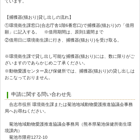
ています。
【捕獲器(猫おり)貸し出しの流れ】
①環境衛生課窓口(合志庁舎1階6番窓口)で捕獲器(猫おり)の「借用
願」に記入する。 ※借用期間は、原則1週間まで
②借用日に環境衛生課に行き、捕獲器(猫おり)を受け取る。
※環境衛生課で貸し出し可能な捕獲器(猫おり)には、数に限りがご
ざいますのであらかじめご了承ください。
※動物愛護センター及び保健所では、捕獲器(猫おり)の貸し出しは
おこなっておりません。
申請に関する問い合わせ先
合志市役所 環境衛生課または菊池地域動物愛護推進協議会事務
局へお尋ねください。
菊池地域動物愛護推進協議会事務局（熊本県菊池保健所衛生環
境課内）
菊池市隈府1272-10