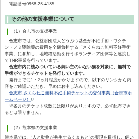
電話番号0968-25-4135
その他の支援事業について
（1）合志市の支援事業
合志市では、公益財団法人どうぶつ基金が不妊手術・ワクチ
ン・ノミ駆除薬の費用を全額負担する「さくらねこ無料不妊手術
事業」に参加し、地域猫活動を行うボランティア団体等と連携し
てTNR事業を行っています。
合志市内に棲みついている飼い主のいない猫を対象に、無料で
手術ができるチケットを発行しています。
発行までに1・2ヵ月程度かかりますので、以下のリンクから内
容をご確認いただき、早めにお申し込みください。
合志市 さくらねこ無料不妊手術チケットの交付事業（合志市ホ
ームページ）
※各月のチケット枚数には限りがありますので、必ず配布でき
るとは限りません。
（2）熊本県の支援事業
熊本県では、“人と動物が共生するくまもと”の実現を目指し、飼い