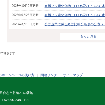
2025年10月9日更新
有機フッ素化合物（PFOS及びPFOA）
2025年6月25日更新
有機フッ素化合物（PFOS及びPFOA）
2025年3月19日更新
公営企業に係る経営比較分析表の公表（
もっと見る
ウで開きます
のホームページの使い方
｜
関連リンク
｜
サイトマップ
熊本県合志市竹迫2140番地
Fax:096-248-1196