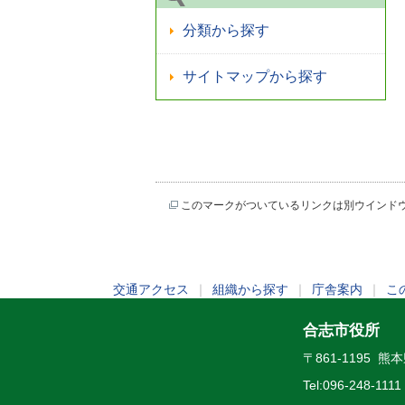
分類から探す
サイトマップから探す
このマークがついているリンクは別ウインド
交通アクセス
｜
組織から探す
｜
庁舎案内
｜
こ
合志市役所
〒861-1195 
Tel:
096-248-1111