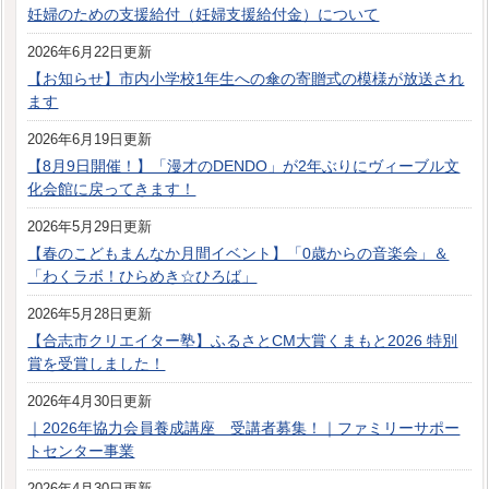
妊婦のための支援給付（妊婦支援給付金）について
2026年6月22日更新
【お知らせ】市内小学校1年生への傘の寄贈式の模様が放送され
ます
2026年6月19日更新
【8月9日開催！】「漫才のDENDO」が2年ぶりにヴィーブル文
化会館に戻ってきます！
2026年5月29日更新
【春のこどもまんなか月間イベント】「0歳からの音楽会」＆
「わくラボ！ひらめき☆ひろば」
2026年5月28日更新
【合志市クリエイター塾】ふるさとCM大賞くまもと2026 特別
賞を受賞しました！
2026年4月30日更新
｜2026年協力会員養成講座 受講者募集！｜ファミリーサポー
トセンター事業
2026年4月30日更新