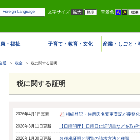
Foreign Language
文字サイズ
背景色
健康・福祉
子育て・教育・文化
産業・しごと・
交通
＞
税金
＞ 税に関する証明
税に関する証明
2026年4月1日更新
相続登記・住所氏名変更登記が義務化
2026年3月11日更新
【日曜開庁】日曜日に証明書などを取得
2026年1月30日更新
各種税証明と閲覧の請求方法と種類