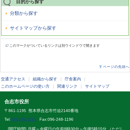
目的から探す
分類から探す
サイトマップから探す
このマークがついているリンクは別ウインドウで開きます
ページの先頭へ
交通アクセス
｜
組織から探す
｜
庁舎案内
｜
このホームページの使い方
｜
関連リンク
｜
サイトマップ
合志市役所
〒861-1195 熊本県合志市竹迫2140番地
Tel:
096-248-1111
Fax:096-248-1196
[開庁時間] 月曜～金曜日の午前8時30分～午後5時15分 （ただし、