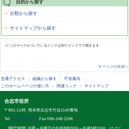
目的から探す
分類から探す
サイトマップから探す
このマークがついているリンクは別ウインドウで開きます
ページの先頭へ
交通アクセス
｜
組織から探す
｜
庁舎案内
｜
このホームページの使い方
｜
関連リンク
｜
サイトマップ
合志市役所
〒861-1195 熊本県合志市竹迫2140番地
Tel:
096-248-1111
Fax:096-248-1196
[開庁時間] 月曜～金曜日の午前8時30分～午後5時15分 （ただし、