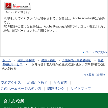
別ウィンドウで開きます
※資料としてPDFファイルが添付されている場合は、Adobe Acrobat(R)が必要
です。
PDF書類をご覧になる場合は、Adobe Readerが必要です。正しく表示されない
場合、最新バージョンをご利用ください。
ページの先頭へ
ホーム
＞
分類から探す
＞
健康・福祉
＞
介護保険・高齢者福祉
＞
高齢
者福祉サービス
＞ 【お知らせ】老人憩の家 温泉施設休止および閉館時間変更
のお知らせ
もっと見る（全2件）
交通アクセス
｜
組織から探す
｜
庁舎案内
｜
このホームページの使い方
｜
関連リンク
｜
サイトマップ
合志市役所