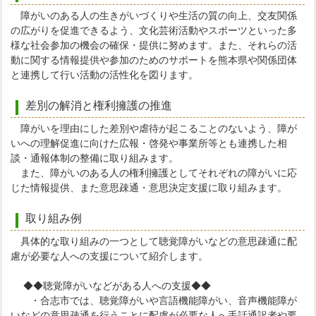
障がいのある人の生きがいづくりや生活の質の向上、交友関係
の広がりを促進できるよう、文化芸術活動やスポーツといった多
様な社会参加の機会の確保・提供に努めます。また、それらの活
動に関する情報提供や参加のためのサポートを熊本県や関係団体
と連携して行い活動の活性化を図ります。
差別の解消と権利擁護の推進
障がいを理由にした差別や虐待が起こることのないよう、障が
いへの理解促進に向けた広報・啓発や事業所等とも連携した相
談・通報体制の整備に取り組みます。
また、障がいのある人の権利擁護としてそれぞれの障がいに応
じた情報提供、また意思疎通・意思決定支援に取り組みます。
取り組み例
具体的な取り組みの一つとして聴覚障がいなどの意思疎通に配
慮が必要な人への支援について紹介します。
◆◆聴覚障がいなどがある人への支援◆◆
・合志市では、聴覚障がいや言語機能障がい、音声機能障が
いなどの意思疎通を行うことに配慮が必要な人へ手話通訳者や要