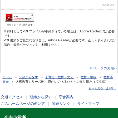
（ID:25002）
別ウィンドウで開きます
※資料としてPDFファイルが添付されている場合は、Adobe Acrobat(R)が必要
です。
PDF書類をご覧になる場合は、Adobe Readerが必要です。正しく表示されない
場合、最新バージョンをご利用ください。
ページの先頭へ
ホーム
＞
分類から探す
＞
子育て・教育・文化
＞
教育・学校
＞
教育委
員会
＞ 人権教育シリーズ64～障がいのあるひとへの取り組み（福祉課）～
もっと見る（全4件）
交通アクセス
｜
組織から探す
｜
庁舎案内
｜
このホームページの使い方
｜
関連リンク
｜
サイトマップ
合志市役所