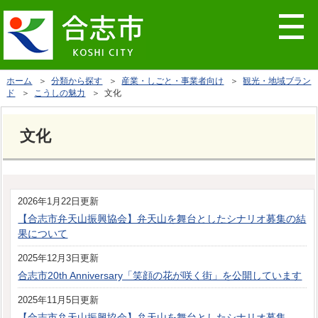
ホーム
＞
分類から探す
＞
産業・しごと・事業者向け
＞
観光・地域ブラン
ド
＞
こうしの魅力
＞ 文化
文化
2026年1月22日更新
【合志市弁天山振興協会】弁天山を舞台としたシナリオ募集の結
果について
2025年12月3日更新
合志市20th Anniversary「笑顔の花が咲く街」を公開しています
2025年11月5日更新
【合志市弁天山振興協会】弁天山を舞台としたシナリオ募集