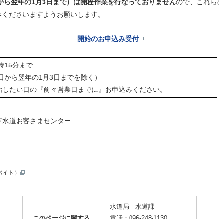
日から翌年の1月3日まで）は開栓作業を行なっておりません
ので、これら
みくださいますようお願いします。
開始のお申込み受付
時15分まで
9日から翌年の1月3日までを除く）
始したい日の『前々営業日までに』お申込みください。
下水道お客さまセンター
バイト）
水道局 水道課
このページに関する
電話：096-248-1130