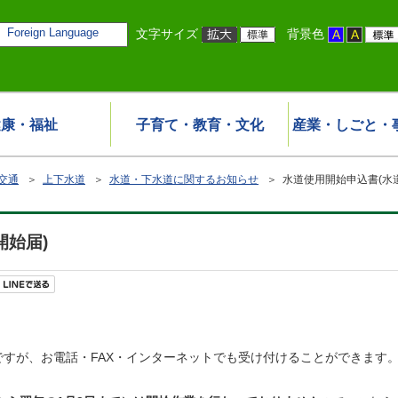
Foreign Language
文字サイズ
背景色
健康・福祉
子育て・教育・文化
産業・しごと・
交通
＞
上下水道
＞
水道・下水道に関するお知らせ
＞ 水道使用開始申込書(水
開始届)
すが、お電話・FAX・インターネットでも受け付けることができます