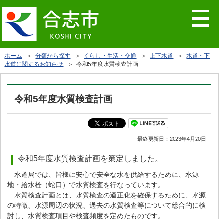
ホーム
＞
分類から探す
＞
くらし・生活・交通
＞
上下水道
＞
水道・下
水道に関するお知らせ
＞ 令和5年度水質検査計画
令和5年度水質検査計画
最終更新日：
2023年4月20日
令和5年度水質検査計画を策定しました。
水道局では、皆様に安心で安全な水を供給するために、水源
地・給水栓（蛇口）で水質検査を行なっています。
水質検査計画とは、水質検査の適正化を確保するために、水源
の特徴、水源周辺の状況、過去の水質検査等について総合的に検
討し、水質検査項目や検査頻度を定めたものです。