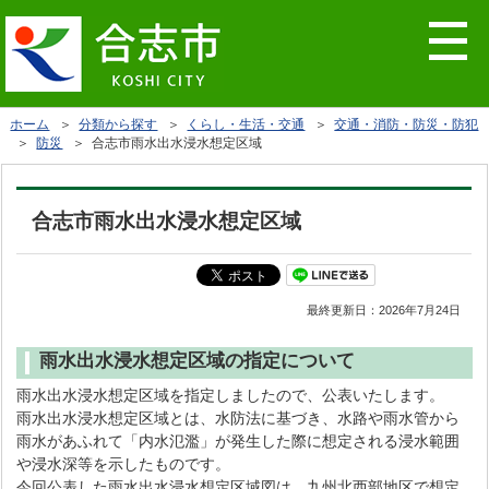
ホーム
＞
分類から探す
＞
くらし・生活・交通
＞
交通・消防・防災・防犯
＞
防災
＞ 合志市雨水出水浸水想定区域
合志市雨水出水浸水想定区域
最終更新日：
2026年7月24日
雨水出水浸水想定区域の指定について
雨水出水浸水想定区域を指定しましたので、公表いたします。
雨水出水浸水想定区域とは、水防法に基づき、水路や雨水管から
雨水があふれて「内水氾濫」が発生した際に想定される浸水範囲
や浸水深等を示したものです。
今回公表した雨水出水浸水想定区域図は、九州北西部地区で想定