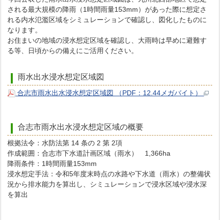
される最大規模の降雨（1時間雨量153mm）があった際に想定さ
れる内水氾濫区域をシミュレーションで確認し、図化したものに
なります。
お住まいの地域の浸水想定区域を確認し、大雨時は早めに避難す
る等、日頃からの備えにご活用ください。
雨水出水浸水想定区域図
合志市雨水出水浸水想定区域図 （PDF：12.44メガバイト）
合志市雨水出水浸水想定区域の概要
根拠法令：水防法第 14 条の 2 第 2項
作成範囲：合志市下水道計画区域（雨水） 1,366ha
降雨条件：1時間雨量153mm
浸水想定手法：令和5年度末時点の水路や下水道（雨水）の整備状
況から排水能力を算出し、シミュレーションで浸水区域や浸水深
を算出