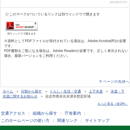
（ID:25472 P）
このマークがついているリンクは別ウインドウで開きます
別ウィンドウで開きます
※資料としてPDFファイルが添付されている場合は、Adobe Acrobat(R)が必要
です。
PDF書類をご覧になる場合は、Adobe Readerが必要です。正しく表示されない
場合、最新バージョンをご利用ください。
ページの先頭へ
ホーム
＞
分類から探す
＞
くらし・生活・交通
＞
上下水道
＞
水道・下
水道に関するお知らせ
＞ 合志市雨水出水浸水想定区域
もっと見る（全2件）
交通アクセス
｜
組織から探す
｜
庁舎案内
｜
このホームページの使い方
｜
関連リンク
｜
サイトマップ