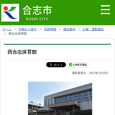
ホーム
＞
分類から探す
＞
市政情報
＞
施設案内
＞
公園・運動施設
＞ 西合志体育館
西合志体育館
最終更新日：
2017年1月16日