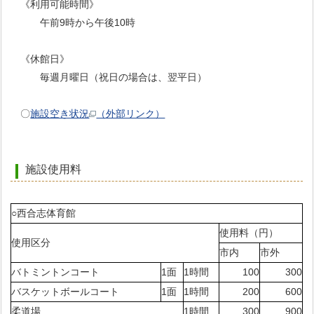
《利用可能時間》
午前9時から午後10時
《休館日》
毎週月曜日（祝日の場合は、翌平日）
〇
施設空き状況
（外部リンク）
施設使用料
○西合志体育館
使用料（円）
使用区分
市内
市外
バトミントンコート
1面
1時間
100
300
バスケットボールコート
1面
1時間
200
600
柔道場
1時間
300
900