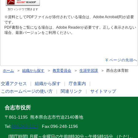
別ウィンドウで開きます
※資料としてPDFファイルが添付されている場合は、Adobe Acrobat(R)が必要
です。
PDF書類をご覧になる場合は、Adobe Readerが必要です。正しく表示されない
場合、最新バージョンをご利用ください。
ページの先頭へ
ホーム
＞
組織から探す
＞
教育委員会
＞
生涯学習課
＞ 西合志体育館
交通アクセス
｜
組織から探す
｜
庁舎案内
｜
このホームページの使い方
｜
関連リンク
｜
サイトマップ
合志市役所
〒861-1195 熊本県合志市竹迫2140番地
Tel:
096-248-1111
Fax:096-248-1196
[開庁時間] 月曜～金曜日の午前8時30分～午後5時15分 （ただし、