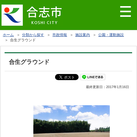
ホーム
＞
分類から探す
＞
市政情報
＞
施設案内
＞
公園・運動施設
＞ 合生グラウンド
合生グラウンド
最終更新日：
2017年1月16日