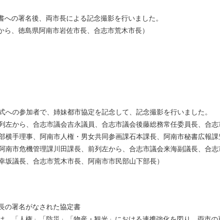
書への署名後、両市長による記念撮影を行いました。
から、徳島県阿南市岩佐市長、合志市荒木市長）
式への参加者で、姉妹都市協定を記念して、記念撮影を行いました。
列左から、合志市議会吉永議員、合志市議会後藤総務常任委員長、合志
部横手理事、阿南市人権・男女共同参画課石本課長、阿南市秘書広報課
阿南市危機管理課川田課長、前列左から、合志市議会来海副議長、合志
幸坂議長、合志市荒木市長、阿南市市民部山下部長）
長の署名がなされた協定書
は、「人権」「防災」「物産・観光」における連携強化を図り、両市の