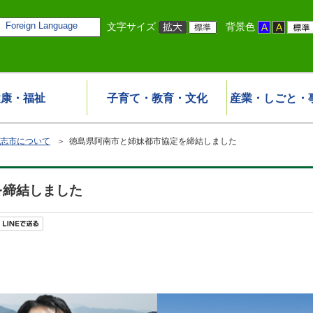
Foreign Language
文字サイズ
背景色
健康・福祉
子育て・教育・文化
産業・しごと・
志市について
＞ 徳島県阿南市と姉妹都市協定を締結しました
を締結しました