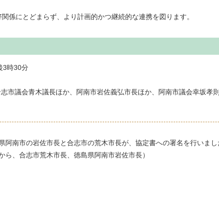
好関係にとどまらず、より計画的かつ継続的な連携を図ります。
3時30分
合志市議会青木議長ほか、阿南市岩佐義弘市長ほか、阿南市議会幸坂孝
県阿南市の岩佐市長と合志市の荒木市長が、協定書への署名を行いまし
から、合志市荒木市長、徳島県阿南市岩佐市長）