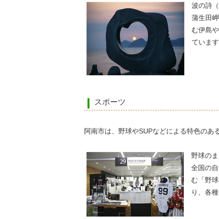
波の詩（
蒲生田岬
む伊島や
ています
スポーツ
阿南市は、野球やSUPなどによる特色のあ
野球のま
全国の自
む「野球
り、各種