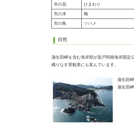
市の花
ひまわり
市の木
梅
市の鳥
ツバメ
自然
蒲生田岬を含む海岸部が室戸阿南海岸国定
織りなす景観美にも富んでいます。
蒲生田岬
蒲生田岬