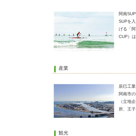
阿南SU
SUPを
げる「阿
CUP）
産業
辰巳工業
阿南市の
（立地企
所、王子
観光