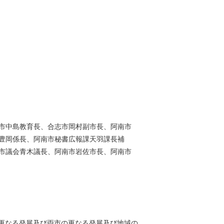
市中島教育長、合志市岡村副市長、阿南市
豊岡係長、阿南市秘書広報課天羽課長補
市議会青木議長、阿南市岩佐市長、阿南市
更なる発展及び両市の更なる発展及び地域の