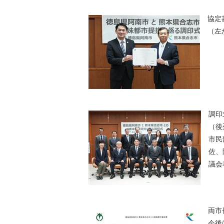
協定
（左
調印
（後
市民
佐、
議会
両市
今後