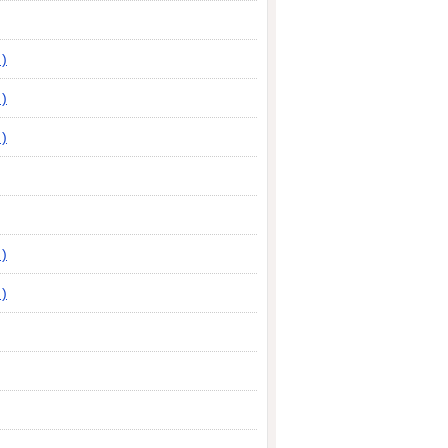
)
)
)
)
)