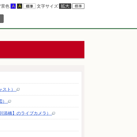
背景色
文字サイズ
ャスト）
図）
【川添橋】のライブカメラ）